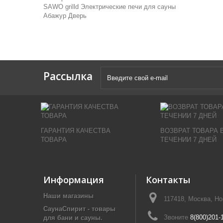
SAWO
grilld
Электрические печи для сауны
Абажур
Дверь
Рассылка
ГАРАНТИЯ КАЧЕСТВА
ВОЗВРАТ ТОВАРА 
ТОВАРА
ТЕЧЕНИИ 7 ДНЕЙ
Информация
Контакты
Наши магазины
117418, Москва, Н
СаунаСпирит - товары
Звоните
8(800)201-
для бани и сауны.