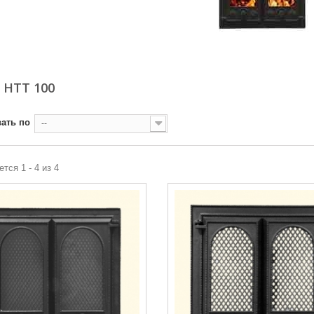
 НТТ 100
ать по
--
тся 1 - 4 из 4