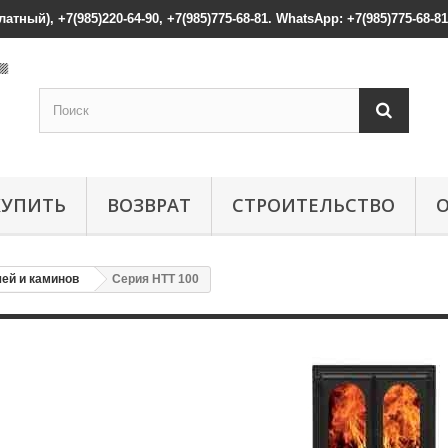
атный), +7(985)220-64-90, +7(985)775-68-81. WhatsApp: +7(985)775-68-81
КУПИТЬ
ВОЗВРАТ
СТРОИТЕЛЬСТВО
ечей и каминов
Серия НТТ 100