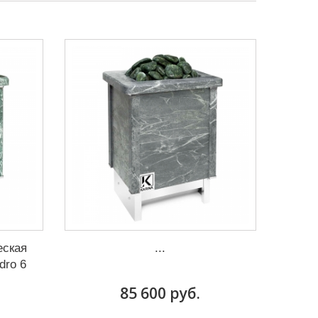
еская
...
dro 6
85 600 руб.