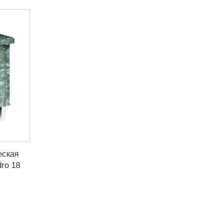
еская
ro 18