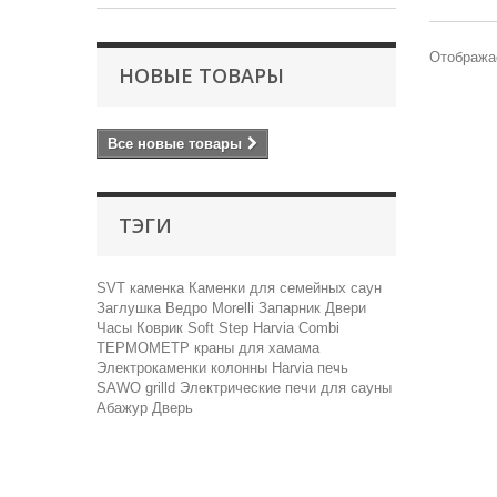
Отображае
НОВЫЕ ТОВАРЫ
Все новые товары
ТЭГИ
SVT
каменка
Каменки для семейных саун
Заглушка
Ведро
Morelli
Запарник
Двери
Часы
Коврик Soft Step
Harvia Combi
ТЕРМОМЕТР
краны для хамама
Электрокаменки колонны Harvia
печь
SAWO
grilld
Электрические печи для сауны
Абажур
Дверь