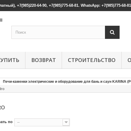
атный), +7(985)220-64-90, +7(985)775-68-81. WhatsApp: +7(985)775-68-81
КУПИТЬ
ВОЗВРАТ
СТРОИТЕЛЬСТВО
Печи-каменки электрические и оборудование для бань и саун KARINA (Р
dro
RO
ать по
--