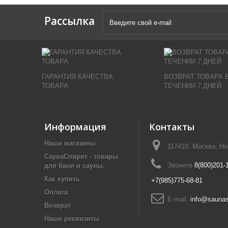
Рассылка
ГАРАНТИЯ КАЧЕСТВА
ВОЗВРАТ ТОВАРА 
ТОВАРА
ТЕЧЕНИИ 7 ДНЕЙ
Информация
Контакты
Наши магазины
117418, Москва, Н
СаунаСпирит - товары
Звоните
8(800)201-
для бани и сауны.
Как купить
+7(985)775-68-81
Оплата
E-mail:
info@saunasp
Возврат
Наши реквизиты