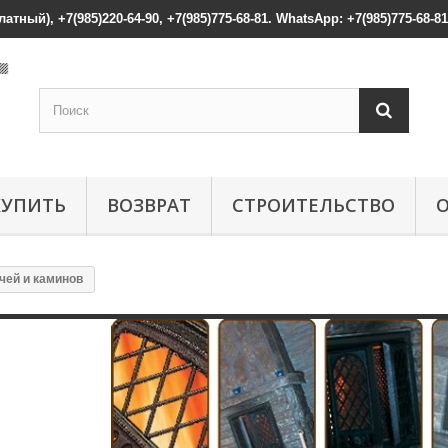
атный), +7(985)220-64-90, +7(985)775-68-81. WhatsApp: +7(985)775-68-81
КУПИТЬ
ВОЗВРАТ
СТРОИТЕЛЬСТВО
ечей и каминов