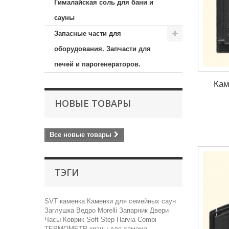
Гималайская соль для бани и
сауны
Запасные части для
оборудования. Запчасти для
печей и парогенераторов.
Кам
НОВЫЕ ТОВАРЫ
Все новые товары
ТЭГИ
SVT
каменка
Каменки для семейных саун
Заглушка
Ведро
Morelli
Запарник
Двери
Часы
Коврик Soft Step
Harvia Combi
ТЕРМОМЕТР
краны для хамама